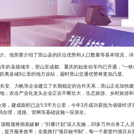
介。他简要介绍了营山县的区位优势和人口数量等基本情况，详
车的县级城市，营山至成都、重庆的始发动车均已开通，“一铁四
距离县城9公里的地方设站，届时营山交通优势将更加凸显。
长安、力帆等企业建立了长期稳定的合作关系，营山正在加快
地；农业产业化龙头企业正在不断壮大，生态旅游、乡村旅游和
港，建成面积已达5.5平方公里，今年3月成功获批为省级经济
布局合理，道路、管网等基础设施一应俱全。
源瓶颈将彻底破解；“归雁计划”深入实施，20多万外出务工人
，提升服务效率；全面推行“项目秘书制”，每一个新签约项目从