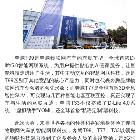
奔腾T99是奔腾物联网汽车的旗舰车型，全球首搭D-
life5.0智能网联系统，为用户提供贴心的AI管家服务，让智
能科技走进用户生活，其中主动交互的智慧网联科技，既是
T99区别于其他竞品的核心产品力，同时也代表奔腾品牌物
联网汽车创领者的领先形象；而奔腾T77是全球首款3D全息
智控SUV，可实现与几百种智能电器互联互控，真正实现了
车与生活的互联互通；奔腾T33不仅搭载了D-Life 4.0系
统、“虚拟助手”YOMI，还全球首搭“私语定制”黑科技。
此次大会，来自世界各地的领导和嘉宾亲身体验了奔腾
物联网汽车的智能网联科技，奔腾T99、T77、T33以领先
的物联科技魅力得到了众多参会人员的高度赞扬，是5G时