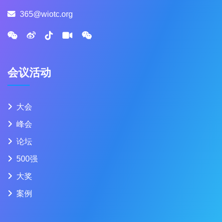
365@wiotc.org
会议活动
大会
峰会
论坛
500强
大奖
案例