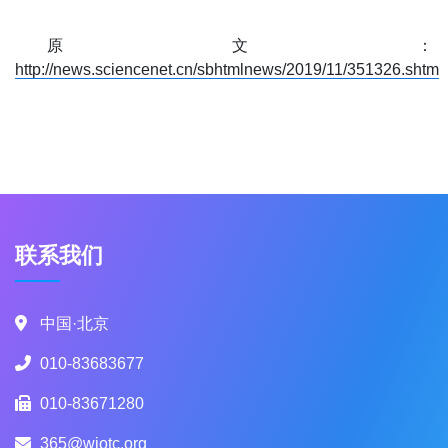
原文：
http://news.sciencenet.cn/sbhtmlnews/2019/11/351326.shtm
联系我们
中国·北京
010-83683677
010-83671280
365@wiotc.org