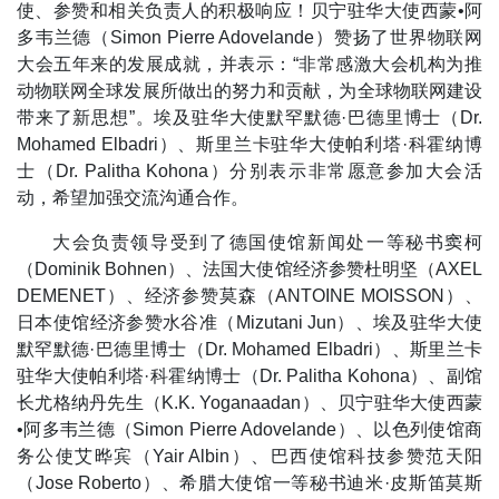
使、参赞和相关负责人的积极响应！贝宁驻华大使西蒙•阿
多韦兰德（Simon Pierre Adovelande）赞扬了世界物联网
大会五年来的发展成就，并表示：“非常感激大会机构为推
动物联网全球发展所做出的努力和贡献，为全球物联网建设
带来了新思想”。埃及驻华大使默罕默德·巴德里博士（Dr.
Mohamed Elbadri）、斯里兰卡驻华大使帕利塔·科霍纳博
士（Dr. Palitha Kohona）分别表示非常愿意参加大会活
动，希望加强交流沟通合作。
大会负责领导受到了德国使馆新闻处一等秘书窦柯
（Dominik Bohnen）、法国大使馆经济参赞杜明坚（AXEL
DEMENET）、经济参赞莫森（ANTOINE MOISSON）、
日本使馆经济参赞水谷准（Mizutani Jun）、埃及驻华大使
默罕默德·巴德里博士（Dr. Mohamed Elbadri）、斯里兰卡
驻华大使帕利塔·科霍纳博士（Dr. Palitha Kohona）、副馆
长尤格纳丹先生（K.K. Yoganaadan）、贝宁驻华大使西蒙
•阿多韦兰德（Simon Pierre Adovelande）、以色列使馆商
务公使艾晔宾（Yair Albin）、巴西使馆科技参赞范天阳
（Jose Roberto）、希腊大使馆一等秘书迪米·皮斯笛莫斯