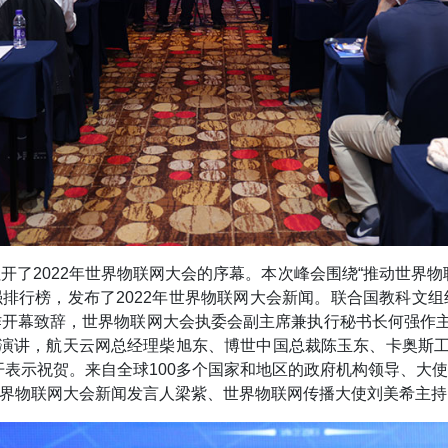
，拉开了2022年世界物联网大会的序幕。本次峰会围绕“推动世
0强排行榜，发布了2022年世界物联网大会新闻。联合国教科
开幕致辞，世界物联网大会执委会副主席兼执行秘书长何强作主
题演讲，航天云网总经理柴旭东、博世中国总裁陈玉东、卡奥斯工
开表示祝贺。来自全球100多个国家和地区的政府机构领导、大
界物联网大会新闻发言人梁紫、世界物联网传播大使刘美希主持