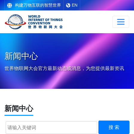
构建万物互联的智慧世界
EN
新闻中心
世界物联网大会官方最新动态或消息，为您提供最新资讯
新闻中心
搜 索