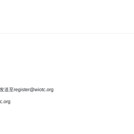
至register@wiotc.org
.org