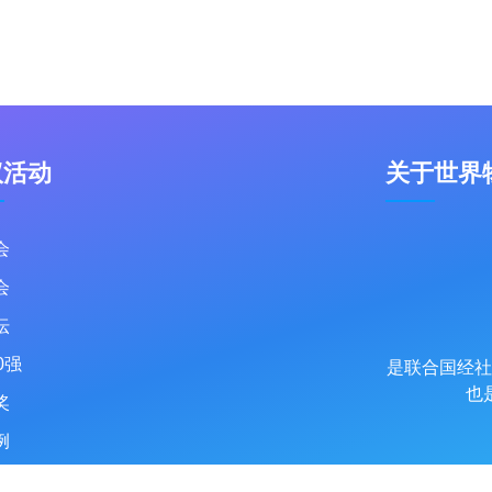
议活动
关于世界
会
会
坛
0强
是联合国经社
也
奖
例