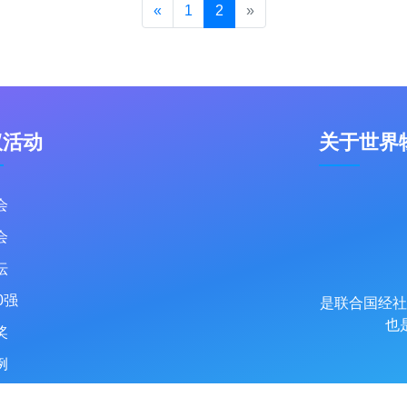
«
1
2
»
议活动
关于世界
会
会
坛
0强
是联合国经社
也
奖
例