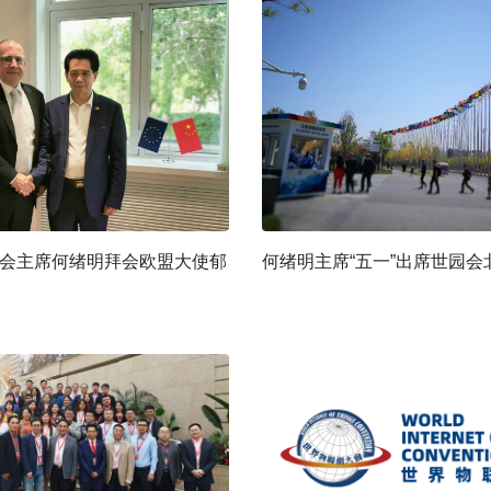
会主席何绪明拜会欧盟大使郁
何绪明主席“五一”出席世园会