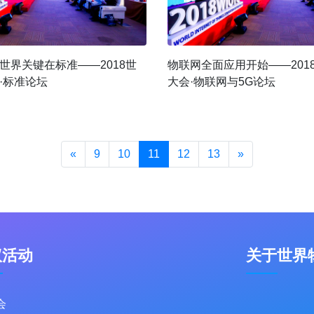
世界关键在标准——2018世
物联网全面应用开始——201
·标准论坛
大会·物联网与5G论坛
«
9
10
11
12
13
»
议活动
关于世界
会