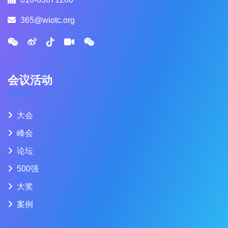
365@wiotc.org
会议活动
大会
峰会
论坛
500强
大奖
案例