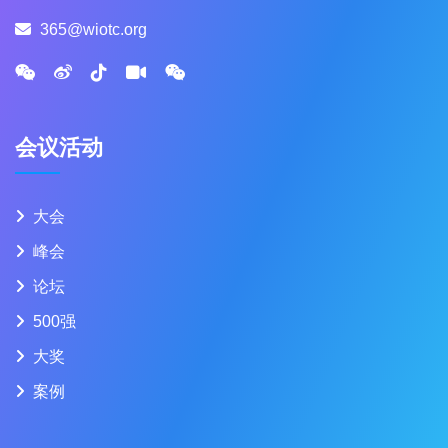
365@wiotc.org
会议活动
大会
峰会
论坛
500强
大奖
案例