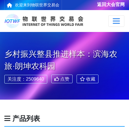
返回大会官网
欢迎来到物联世界交易会
乡村振兴整县推进样本：滨海农
旅·朗坤农科园
关注度：2509640
点赞
收藏
产品列表